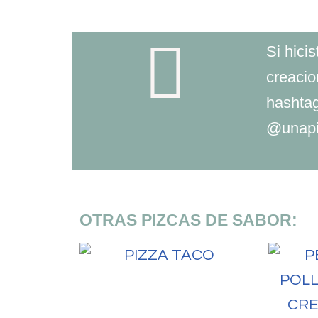
Si hici
creacio
hashta
@unapi
OTRAS PIZCAS DE SABOR: