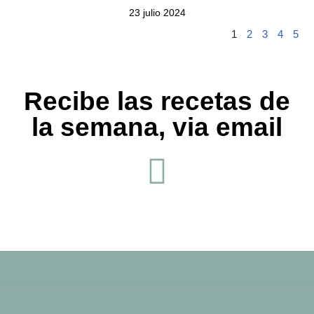
23 julio 2024
1
2
3
4
5
Recibe las recetas de
la semana, via email
APERITIVOS
BÁSICOS DE LA COCINA
CONÓCEME
CONTACTO
COOKIES & BROWNIES
DESAYUNOS
DRINKS
HOME vieja
LIFESTYLE
Usamos cookies en nuestro sitio web para brindarle la