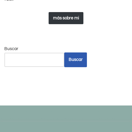
más sobre mi
Buscar
Buscar
APERITIVOS
BÁSICOS DE LA COCINA
CONÓCEME
CONTACTO
COOKIES & BROWNIES
DESAYUNOS
DRINKS
HOME vieja
LIFESTYLE
Usamos cookies en nuestro sitio web para brindarle la