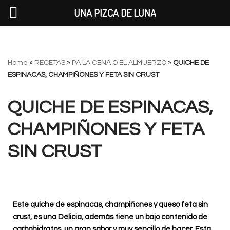
UNA PIZCA DE LUNA
Saltar
Home
»
RECETAS
»
PA LA CENA O EL ALMUERZO
»
QUICHE DE
al
ESPINACAS, CHAMPIÑONES Y FETA SIN CRUST
contenido
QUICHE DE ESPINACAS,
CHAMPIÑONES Y FETA
SIN CRUST
Este quiche de espinacas, champiñones y queso feta sin
crust, es una Delicia, además tiene un bajo contenido de
carbohidratos, un gran sabor y muy sencillo de hacer. Esta