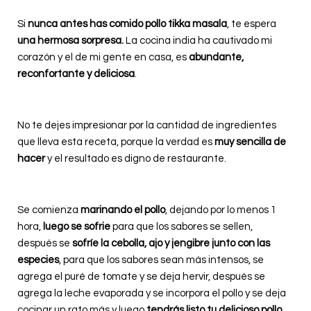
Si
nunca antes has comido pollo tikka masala
, te espera
una hermosa sorpresa.
La cocina india ha cautivado mi
corazón y el de mi gente en casa, es
abundante,
reconfortante y deliciosa
.
No te dejes impresionar por la cantidad de ingredientes
que lleva esta receta, porque la verdad es
muy sencilla de
hacer
y el resultado es digno de restaurante.
Se comienza
marinando el pollo
, dejando por lo menos 1
hora,
luego se sofrie
para que los sabores se sellen,
después se
sofríe la cebolla, ajo y jengibre junto con las
especies
, para que los sabores sean más intensos, se
agrega el puré de tomate y se deja hervir, después se
agrega la leche evaporada y se incorpora el pollo y se deja
cocinar un rato más y luego
tendrás listo tu delicioso pollo
.