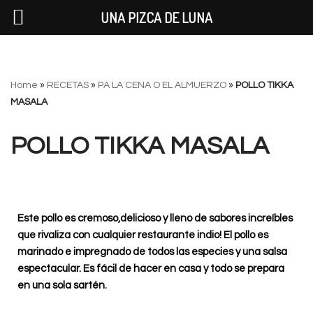
UNA PIZCA DE LUNA
Saltar
Home
»
RECETAS
»
PA LA CENA O EL ALMUERZO
»
POLLO TIKKA
al
MASALA
contenido
POLLO TIKKA MASALA
Este pollo es cremoso,delicioso y lleno de sabores increíbles
que rivaliza con cualquier restaurante indio! El pollo es
marinado e impregnado de todos las especies y una salsa
espectacular. Es fácil de hacer en casa y todo se prepara
en una sola sartén.