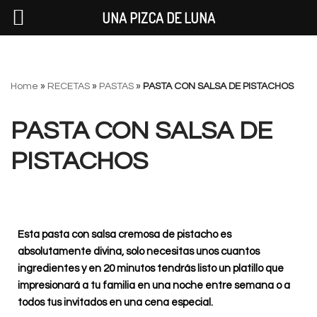
UNA PIZCA DE LUNA
Saltar
Home
»
RECETAS
»
PASTAS
»
PASTA CON SALSA DE PISTACHOS
al
contenido
PASTA CON SALSA DE
PISTACHOS
Esta pasta con salsa cremosa de pistacho es
absolutamente divina, solo necesitas unos cuantos
ingredientes y en 20 minutos tendrás listo un platillo que
impresionará a tu familia en una noche entre semana o a
todos tus invitados en una cena especial.