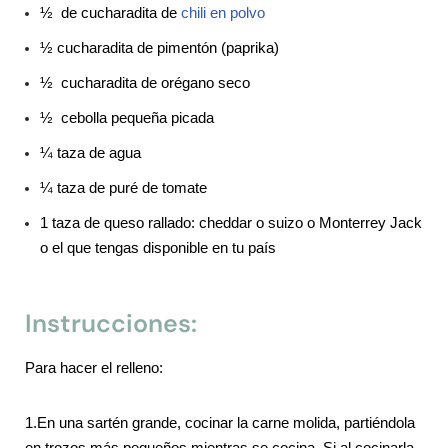
½ de cucharadita de
chili en polvo
½ cucharadita de pimentón (paprika)
½ cucharadita de orégano seco
½ cebolla pequeña picada
¼ taza de agua
¼ taza de puré de tomate
1 taza de queso rallado: cheddar o suizo o Monterrey Jack
o el que tengas disponible en tu país
Instrucciones:
Para hacer el relleno:
1.
En una sartén grande, cocinar la carne molida, partiéndola
en trozos más pequeños mientras se cocina. Si al cocinarla