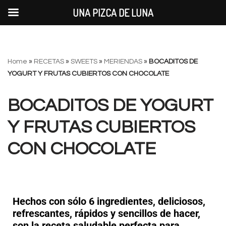
UNA PIZCA DE LUNA
Saltar
Home
»
RECETAS
»
SWEETS
»
MERIENDAS
»
BOCADITOS DE
al
YOGURT Y FRUTAS CUBIERTOS CON CHOCOLATE
contenido
BOCADITOS DE YOGURT
Y FRUTAS CUBIERTOS
CON CHOCOLATE
Hechos con sólo 6 ingredientes, deliciosos,
refrescantes, rápidos y sencillos de hacer,
son la receta saludable perfecta para