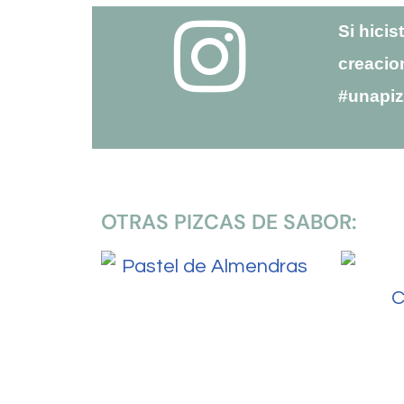
Si hicis
creacio
#unapi
OTRAS PIZCAS DE SABOR: