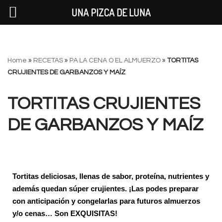
UNA PIZCA DE LUNA
Saltar
Home
»
RECETAS
»
PA LA CENA O EL ALMUERZO
»
TORTITAS
al
CRUJIENTES DE GARBANZOS Y MAÍZ
contenido
TORTITAS CRUJIENTES
DE GARBANZOS Y MAÍZ
Tortitas deliciosas, llenas de sabor, proteína, nutrientes y
además quedan súper crujientes. ¡Las podes preparar
con anticipación y congelarlas para futuros a
lmuerzos
y/o cenas… Son EXQUISITAS!