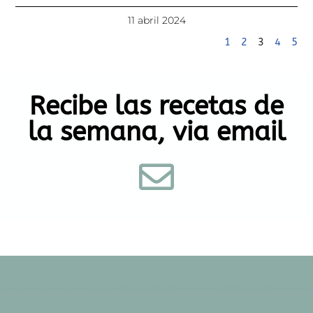
11 abril 2024
1
2
3
4
5
Recibe las recetas de
la semana, via email
APERITIVOS
BÁSICOS DE LA COCINA
CONÓCEME
CONTACTO
COOKIES & BROWNIES
DESAYUNOS
DRINKS
HOME vieja
LIFESTYLE