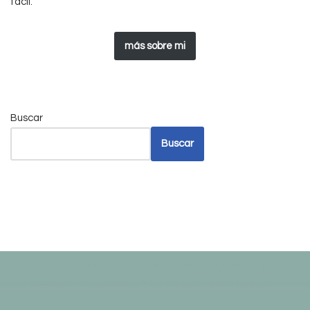
fácil.
más sobre mi
Buscar
Buscar
APERITIVOS
BÁSICOS DE LA COCINA
CONÓCEME
CONTACTO
COOKIES & BROWNIES
DESAYUNOS
DRINKS
HOME vieja
LIFESTYLE