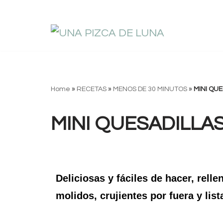
Saltar
al
contenido
Home
»
RECETAS
»
MENOS DE 30 MINUTOS
»
MINI QUE
MINI QUESADILLA
Deliciosas y fáciles de hacer, rell
molidos, crujientes por fuera y lis