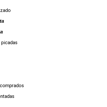
uzado
ta
ta
s picadas
 o comprados
lentadas