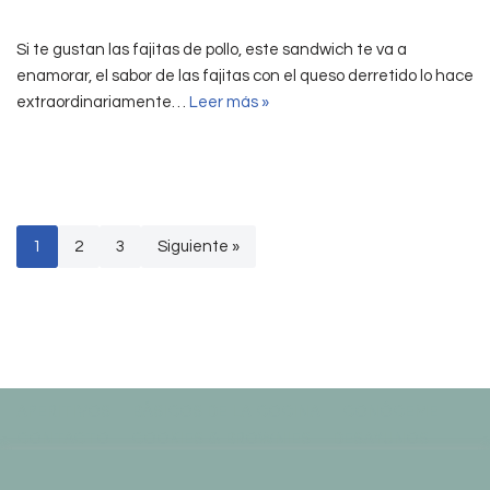
Si te gustan las fajitas de pollo, este sandwich te va a
enamorar, el sabor de las fajitas con el queso derretido lo hace
extraordinariamente…
Leer más »
1
2
3
Siguiente »
APERITIVOS
BÁSICOS DE LA COCINA
CONÓCEME
CONTACTO
COOKIES & BROWNIES
DESAYUNOS
DRINKS
HOME vieja
LIFESTYLE
Usamos cookies en nuestro sitio web para brindarle la