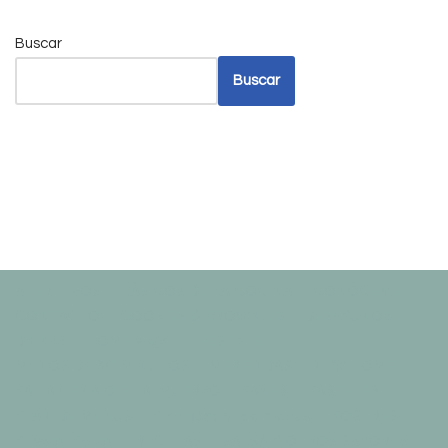
Buscar
Buscar
APERITIVOS
BÁSICOS DE LA COCINA
CONÓCEME
CONTACTO
COOKIES & BROWNIES
DESAYUNOS
DRINKS
HOME vieja
LIFESTYLE
MENOS DE 30 MINUTOS
MERIENDAS
NEW HOME
PA LA CENA O EL ALMUERZO
PANES
PASTELES
PLAN DE MENUS
Planificador de menús
POSTRES
Privacy Policy
RECETAS
SALSA Y OTROS SABORES