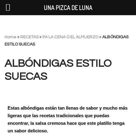
UNA PIZCA DE LUNA
Saltar
Home
»
RECETAS
»
PA LA CENA O EL ALMUERZO
»
ALBÓNDIGAS
al
ESTILO SUECAS
contenido
ALBÓNDIGAS ESTILO
SUECAS
Estas albóndigas están tan llenas de sabor y mucho más
ligeras que las recetas tradicionales que puedas
encontrar, la salsa cremosa hace que este platillo tenga
un sabor delicioso.