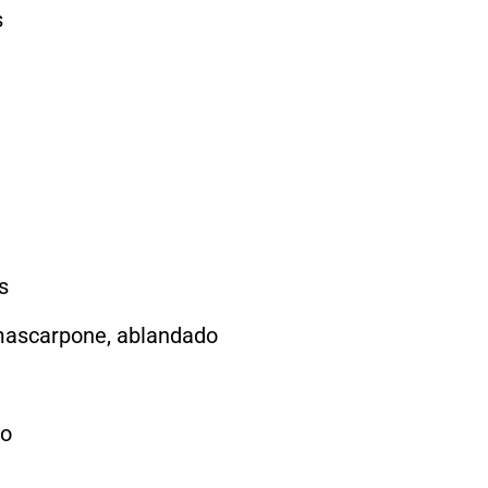
s
s
 mascarpone, ablandado
do