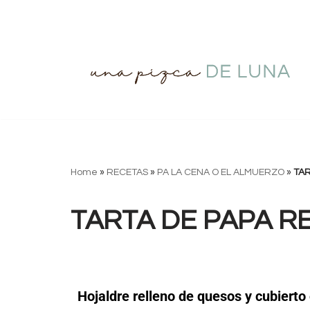
Saltar
al
contenido
Home
»
RECETAS
»
PA LA CENA O EL ALMUERZO
»
TAR
TARTA DE PAPA R
Hojaldre relleno de quesos y cubiert