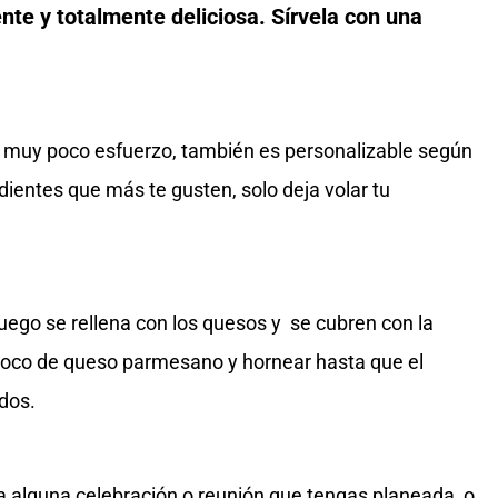
te y totalmente deliciosa. Sírvela con una
re muy poco esfuerzo, también es personalizable según
edientes que más te gusten, solo deja volar tu
uego se rellena con los quesos y se cubren con la
poco de queso parmesano y hornear hasta que el
idos.
a alguna celebración o reunión que tengas planeada, o