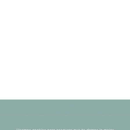
APERITIVOS
BÁSICOS DE LA COCINA
CONÓCEME
CONTACTO
COOKIES & BROWNIES
DESAYUNOS
DRINKS
HOME vieja
LIFESTYLE
Usamos cookies en nuestro sitio web para brindarle la
MENOS DE 30 MINUTOS
MERIENDAS
NEW HOME