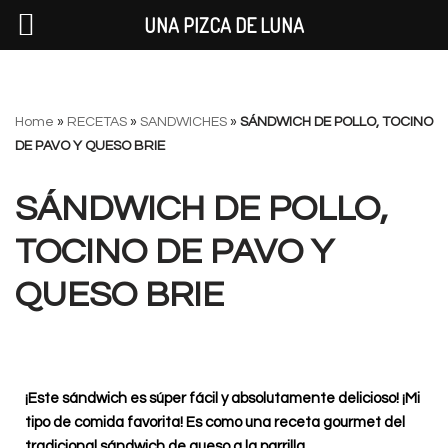
UNA PIZCA DE LUNA
Saltar
Home
»
RECETAS
»
SANDWICHES
»
SÁNDWICH DE POLLO, TOCINO
al
DE PAVO Y QUESO BRIE
contenido
SÁNDWICH DE POLLO,
TOCINO DE PAVO Y
QUESO BRIE
¡Este sándwich es súper fácil y absolutamente delicioso! ¡Mi
tipo de comida favorita! Es como una receta gourmet del
tradicional sándwich de queso a la parrilla.