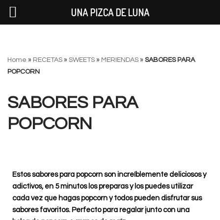
UNA PIZCA DE LUNA
Saltar
Home
»
RECETAS
»
SWEETS
»
MERIENDAS
»
SABORES PARA
al
POPCORN
contenido
SABORES PARA
POPCORN
Estos sabores para popcorn son increíblemente deliciosos y
adictivos, en 5 minutos los preparas y los puedes utilizar
cada vez que hagas popcorn y todos pueden disfrutar sus
sabores favoritos. Perfecto para regalar junto con una