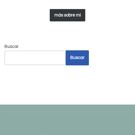
más sobre mi
Buscar
Buscar
APERITIVOS
BÁSICOS DE LA COCINA
CONÓCEME
CONTACTO
COOKIES & BROWNIES
DESAYUNOS
DRINKS
HOME vieja
LIFESTYLE
Usamos cookies en nuestro sitio web para brindarle la
MENOS DE 30 MINUTOS
MERIENDAS
NEW HOME