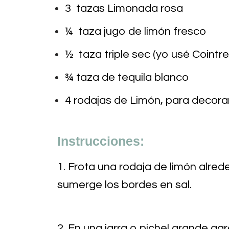
3 tazas Limonada rosa
¼ taza jugo de limón fresco
½ taza triple sec (yo usé Cointr
¾ taza de tequila blanco
4 rodajas de Limón, para decora
Instrucciones:
1. Frota una rodaja de limón alre
sumerge los bordes en sal.
2. En una jarra o pichel grande agr