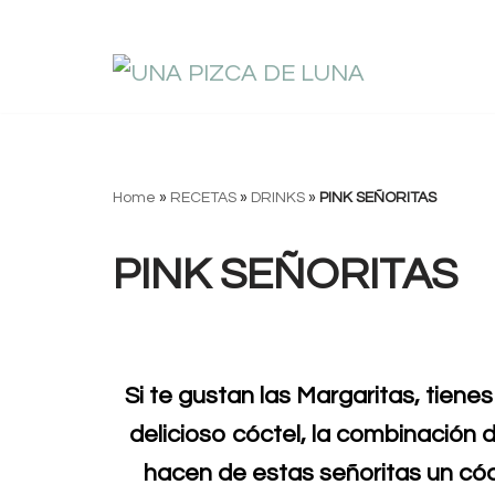
Saltar
al
contenido
Home
»
RECETAS
»
DRINKS
»
PINK SEÑORITAS
PINK SEÑORITAS
Si te gustan las Margaritas, tiene
delicioso cóctel, la combinación d
hacen de estas señoritas un cóct