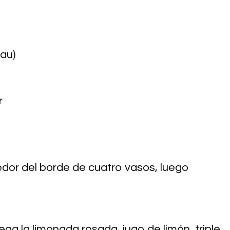
eau)
r
dedor del borde de cuatro vasos, luego
ega la limonada rosada, jugo de limón, triple