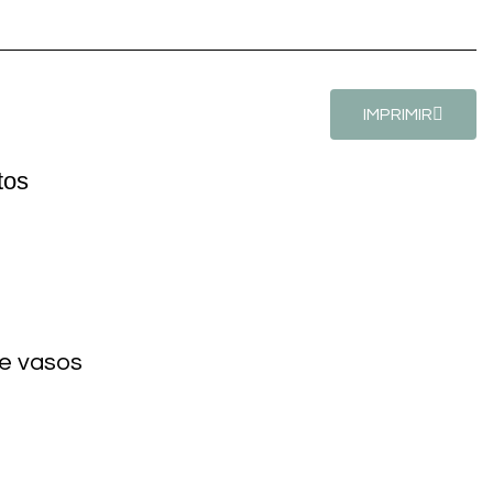
IMPRIMIR
tos
de vasos