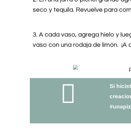
seco y tequila. Revuelve para co
3. A cada vaso, agrega hielo y lue
vaso con una rodaja de limón. ¡A d
Si hicis
creacio
#unapi