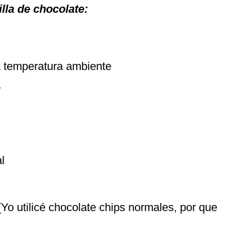
lla de chocolate:
a temperatura ambiente
r
l
al
o utilicé chocolate chips normales, por que