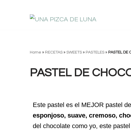
Saltar
al
contenido
Home
»
RECETAS
»
SWEETS
»
PASTELES
»
PASTEL DE
PASTEL DE CHOC
Este pastel es el MEJOR pastel de
esponjoso, suave, cremoso, ch
del chocolate como yo, este paste