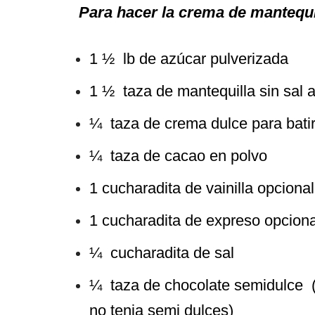
Para hacer la crema de mantequi
1 ½ lb de azúcar pulverizada
1 ½ taza de mantequilla sin sal 
¼ taza de crema dulce para bati
¼ taza de cacao en polvo
1 cucharadita de vainilla opciona
1 cucharadita de expreso opcion
¼ cucharadita de sal
¼ taza de chocolate semidulce (Y
no tenia semi dulces)