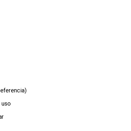
referencia)
o uso
ar