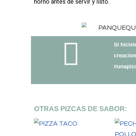
horno antes de servir y listo.
Si hicis
creacion
#unapiz
OTRAS PIZCAS DE SABOR: