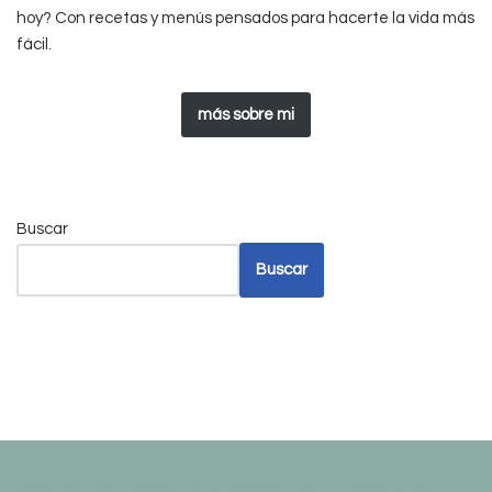
hoy? Con recetas y menús pensados para hacerte la vida más
fácil.
más sobre mi
Buscar
Buscar
APERITIVOS
BÁSICOS DE LA COCINA
CONÓCEME
CONTACTO
COOKIES & BROWNIES
DESAYUNOS