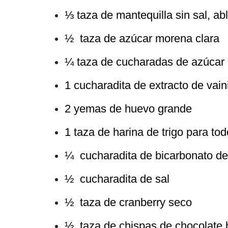
⅓ taza de mantequilla sin sal, a
½ taza de azúcar morena clara
¼ taza de cucharadas de azúcar
1 cucharadita de extracto de vaini
2 yemas de huevo grande
1 taza de harina de trigo para to
¼ cucharadita de bicarbonato de
½ cucharadita de sal
½ taza de cranberry seco
½ taza de chispas de chocolate 