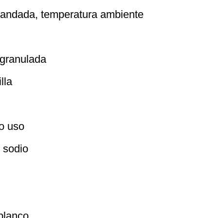
blandada, temperatura ambiente
 granulada
lla
do uso
 sodio
blanco