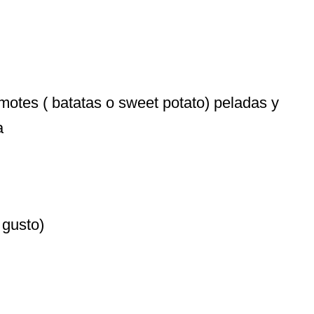
amotes ( batatas o sweet potato) peladas y
a
 gusto)