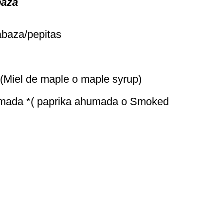
baza
abaza/pepitas
 (Miel de maple o maple syrup)
umada *( paprika ahumada o Smoked