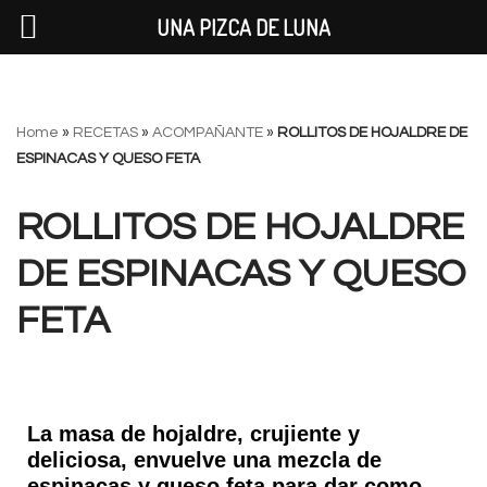
UNA PIZCA DE LUNA
Saltar
Home
»
RECETAS
»
ACOMPAÑANTE
»
ROLLITOS DE HOJALDRE DE
al
ESPINACAS Y QUESO FETA
contenido
ROLLITOS DE HOJALDRE
DE ESPINACAS Y QUESO
FETA
La masa de hojaldre, crujiente y
deliciosa, envuelve una mezcla de
espinacas y queso feta para dar como