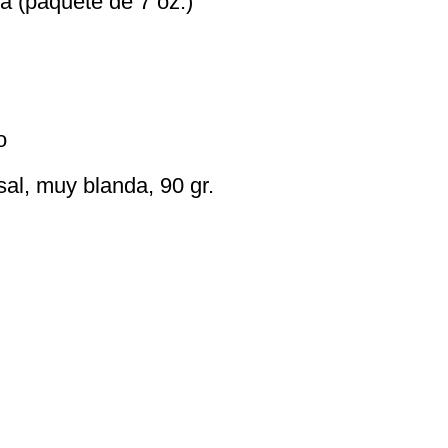
a (paquete de 7 oz.)
o
al, muy blanda, 90 gr.