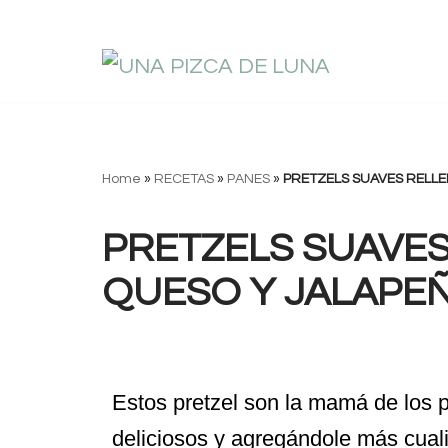
Saltar
al
contenido
Home
»
RECETAS
»
PANES
»
PRETZELS SUAVES RELLE
PRETZELS SUAVES
QUESO Y JALAPE
Estos pretzel son la mamá de los p
deliciosos y agregándole más cual