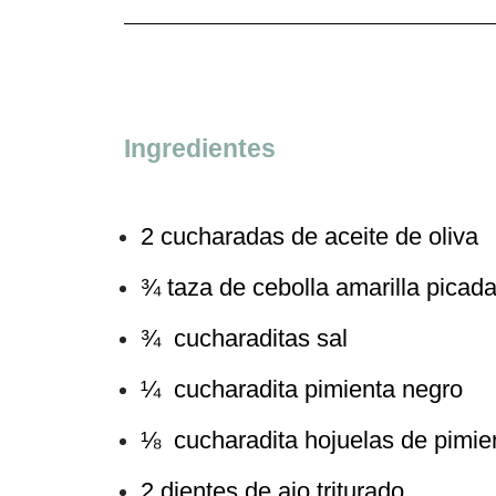
Ingredientes
2 cucharadas de aceite de oliva
¾ taza de cebolla amarilla picad
¾ cucharaditas sal
¼ cucharadita pimienta negro
⅛ cucharadita hojuelas de pimient
2 dientes de ajo triturado