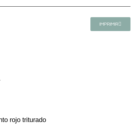
IMPRIMIR
a
o rojo triturado