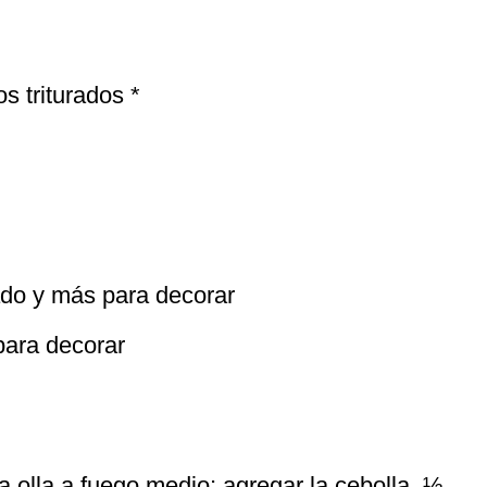
s triturados *
do y más para decorar
para decorar
na olla a fuego medio; agregar la cebolla, ½