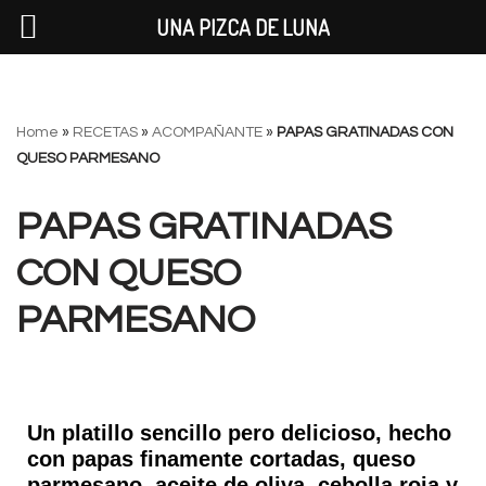
UNA PIZCA DE LUNA
Saltar
Home
»
RECETAS
»
ACOMPAÑANTE
»
PAPAS GRATINADAS CON
al
QUESO PARMESANO
contenido
PAPAS GRATINADAS
CON QUESO
PARMESANO
Un platillo sencillo pero delicioso, hecho
con papas finamente cortadas, queso
parmesano, aceite de oliva, cebolla roja y