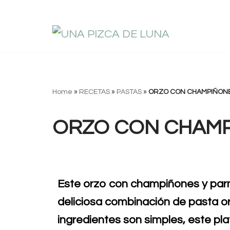
Saltar
al
contenido
Home
»
RECETAS
»
PASTAS
»
ORZO CON CHAMPIÑON
ORZO CON CHAMP
Este orzo con champiñones y parm
deliciosa combinación de pasta o
ingredientes son simples, este pl