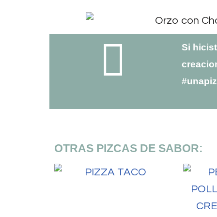
Si hicis
creacio
#unapi
OTRAS PIZCAS DE SABOR: