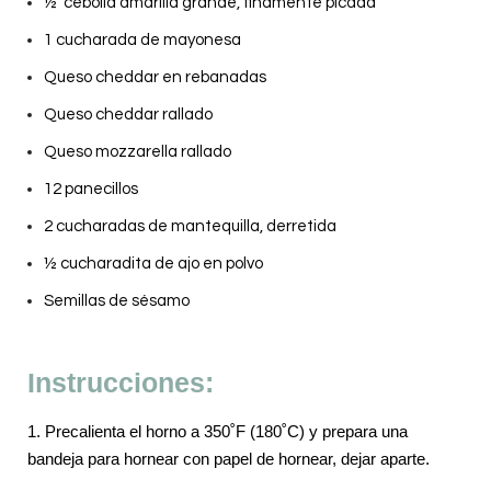
½ cebolla amarilla grande, finamente picada
1 cucharada de mayonesa
Queso cheddar en rebanadas
Queso cheddar rallado
Queso mozzarella rallado
12 panecillos
2 cucharadas de mantequilla, derretida
½ cucharadita de ajo en polvo
Semillas de sésamo
Instrucciones:
1.
Precalienta el horno a 350˚F (180˚C) y prepara una
bandeja para hornear con papel de hornear, dejar aparte.