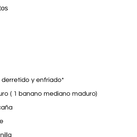
tos
derretido y enfriado*
ro ( 1 banano mediano maduro)
 caña
te
illa