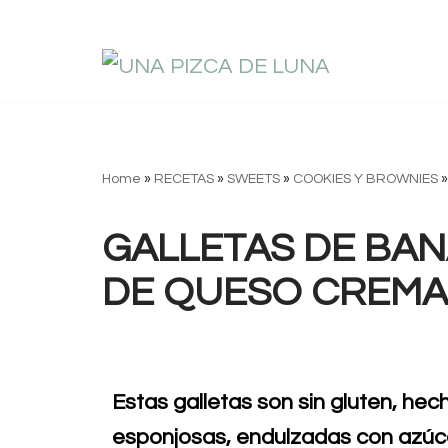
Saltar
al
contenido
Home
»
RECETAS
»
SWEETS
»
COOKIES Y BROWNIES
GALLETAS DE BA
DE QUESO CREMA
Estas galletas son sin gluten, he
esponjosas, endulzadas con azúca