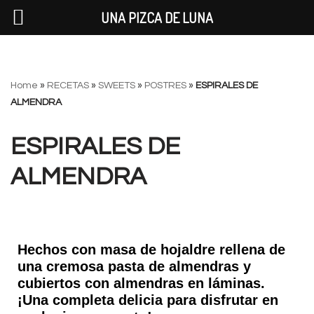
UNA PIZCA DE LUNA
Saltar
Home
»
RECETAS
»
SWEETS
»
POSTRES
»
ESPIRALES DE
al
ALMENDRA
contenido
ESPIRALES DE
ALMENDRA
Hechos con masa de hojaldre rellena de
una cremosa pasta de almendras y
cubiertos con almendras en láminas.
¡Una completa delicia para disfrutar en