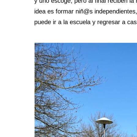
y uno escoge, pero al final reciben la
idea es formar niñ@s independientes,
puede ir a la escuela y regresar a ca