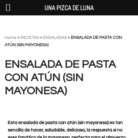
UNA PIZCA DE LUNA
Saltar
Home
»
RECETAS
»
ENSALADAS
»
ENSALADA DE PASTA CON
al
ATÚN (SIN MAYONESA)
contenido
ENSALADA DE PASTA
CON ATÚN (SIN
MAYONESA)
Esta ensalada de pasta con atún (sin mayonesa) es tan
sencilla de hacer, saludable, deliciosa, la respuesta si no
eres fanático de la mayonesa, perfecta para el almuerzo