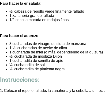
Para hacer la ensalada
:
½ cabeza de repollo verde finamente rallado
1 zanahoria grande rallada
1/2 cebolla morada en rodajas finas
Para hacer el aderezo:
3 cucharadas de vinagre de sidra de manzana
1 ½ cucharadas de aceite de oliva
1 cucharada de miel (o más, dependiendo de la dulzura)
½ cucharada de mostaza Dijon
1 cucharadita de semilla de apio
¼ cucharadita de sal
¼ cucharadita de pimienta negra
Instrucciones:
1.
Colocar el repollo rallado, la zanahoria y la cebolla a un rec