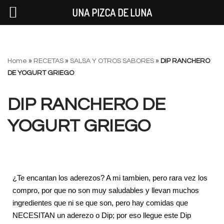
UNA PIZCA DE LUNA
Saltar
Home
»
RECETAS
»
SALSA Y OTROS SABORES
»
DIP RANCHERO
al
DE YOGURT GRIEGO
contenido
DIP RANCHERO DE
YOGURT GRIEGO
¿Te encantan los aderezos? A mi tambien, pero rara vez los
compro, por que no son muy saludables y llevan muchos
ingredientes que ni se que son, pero hay comidas que
NECESITAN un aderezo o Dip; por eso llegue este Dip