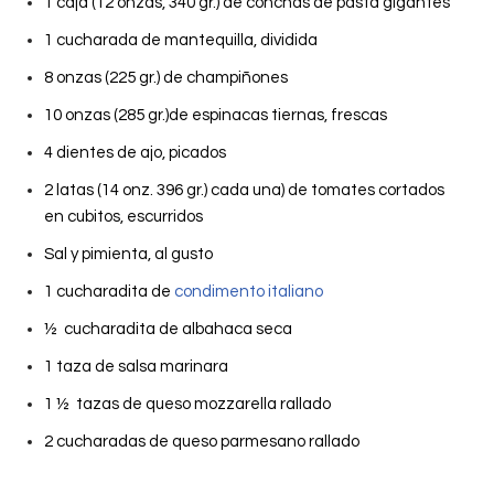
1 caja (12 onzas, 340 gr.) de conchas de pasta gigantes
1 cucharada de mantequilla, dividida
8 onzas (225 gr.) de champiñones
10 onzas (285 gr.)de espinacas tiernas, frescas
4 dientes de ajo, picados
2 latas (14 onz. 396 gr.) cada una) de tomates cortados
en cubitos, escurridos
Sal y pimienta, al gusto
1 cucharadita de
condimento italiano
½ cucharadita de albahaca seca
1 taza de salsa marinara
1 ½ tazas de queso mozzarella rallado
2 cucharadas de queso parmesano rallado