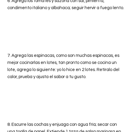
6. Agrega los tomates y sazona con sal, pimienta,
condimento italiano y albahaca; seguir hervir a fuego lento.
7. Agrega las espinacas, como son muchas espinacas, es
mejor cocinarlas en lotes, tan pronto como se cocina un
lote, agrega lo siguiente: yo lo hice en 2 lotes. Retíralo del
calor, prueba y ajusta el sabor a tu gusto.
8.
Escurre las cochas y enjuaga con agua fría; secar con
una toalla de papel. Extiende 1 taza de salsa marinara en