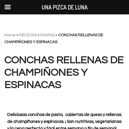
UNA PIZCA DE LUNA
Saltar
Home
»
RECETAS
»
PASTAS
»
CONCHAS RELLENAS DE
al
CHAMPIÑONES Y ESPINACAS
contenido
CONCHAS RELLENAS DE
CHAMPIÑONES Y
ESPINACAS
Deliciosas conchas de pasta, cubiertas de queso y rellenas
de champiñones y espinacas. ¡ Son nutritivas, vegetarianas
y la cena perfecta y fácil entre semana o fin de semana!