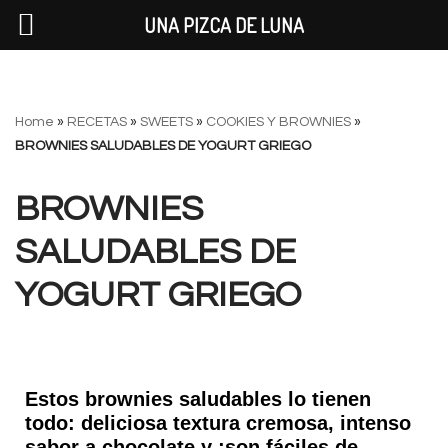
UNA PIZCA DE LUNA
Saltar
Home
»
RECETAS
»
SWEETS
»
COOKIES Y BROWNIES
»
al
BROWNIES SALUDABLES DE YOGURT GRIEGO
contenido
BROWNIES
SALUDABLES DE
YOGURT GRIEGO
Estos brownies saludables lo tienen
todo: deliciosa textura cremosa, intenso
sabor a chocolate y ¡son fáciles de