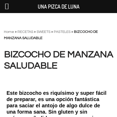
UNA PIZCA DE LUNA
Saltar
Home
»
RECETAS
»
SWEETS
»
PASTELES
»
BIZCOCHO DE
al
MANZANA SALUDABLE
contenido
BIZCOCHO DE MANZANA
SALUDABLE
Este bizcocho es riquísimo y super fácil
de preparar, es una opción fantástica
para saciar el antojo de algo dulce de
una forma sana. Sin gluten y sin