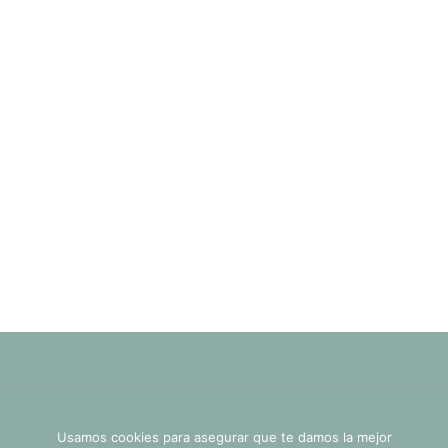
APERITIVOS
BÁSICOS DE LA COCINA
CONÓCEME
CONTACTO
COOKIES & BROWNIES
DESAYUNOS
DRINKS
HOME vieja
LIFESTYLE
Usamos cookies en nuestro sitio web para brindarle la
MENOS DE 30 MINUTOS
MERIENDAS
NEW HOME
Usamos cookies para asegurar que te damos la mejor
experiencia más relevante recordando sus preferencias y