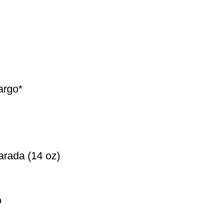
argo*
)
arada (14 oz)
o