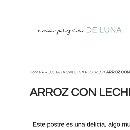
Saltar
al
contenido
Home
»
RECETAS
»
SWEETS
»
POSTRES
»
ARROZ CON
ARROZ CON LECH
Este postre es una delicia, algo m