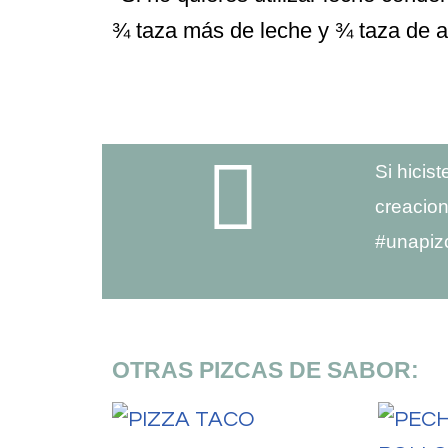
¾ taza más de leche y ¾ taza de a
Si hicis
creacion
#unapiz
OTRAS PIZCAS DE SABOR: