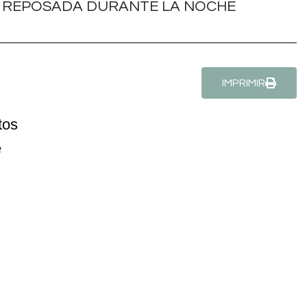
IMPRIMIR
tos
e