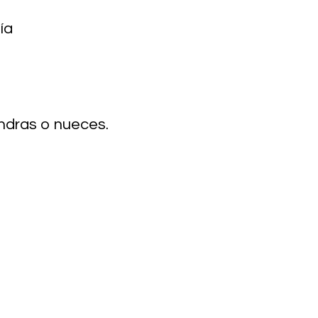
ía
ndras o nueces.