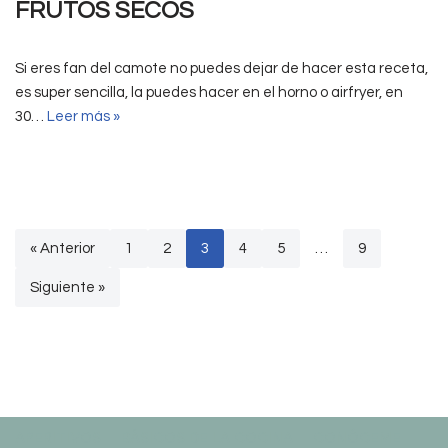
FRUTOS SECOS
Si eres fan del camote no puedes dejar de hacer esta receta,
es super sencilla, la puedes hacer en el horno o airfryer, en
30…
Leer más »
« Anterior
1
2
3
4
5
…
9
Siguiente »
APERITIVOS
BÁSICOS DE LA COCINA
CONÓCEME